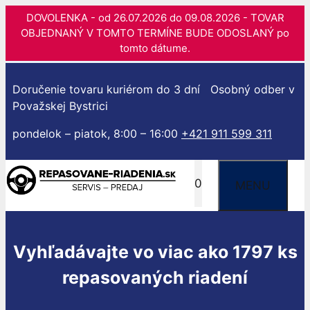
DOVOLENKA - od 26.07.2026 do 09.08.2026 - TOVAR
OBJEDNANÝ V TOMTO TERMÍNE BUDE ODOSLANÝ po
tomto dátume.
Preskočiť
na
Doručenie tovaru kuriérom do 3 dní
Osobný odber v
obsah
Považskej Bystrici
pondelok – piatok, 8:00 – 16:00
+421 911 599 311
0
MENU
Vyhľadávajte vo viac ako 1797 ks
repasovaných riadení