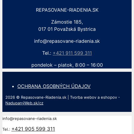
REPASOVANE-RIADENIA.SK
Zámostie 185,
017 01 Považská Bystrica
info@repasovane-riadenia.sk
Tel.:
+421 911 599 311
pondelok – piatok, 8:00 – 16:00
OCHRANA OSOBNÝCH ÚDAJOV
2026 © Repasovane-Riadenia.sk | Tvorba webov a eshopov -
NadupanýWeb.sk/cz
info@repasovane-riadenia.sk
+421 905 599 311
Tel.: