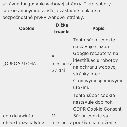
správne fungovanie webovej stránky. Tieto súbory
cookie anonymne zaisťujú základné funkcie a
bezpečnostné prvky webovej stránky.
Dĺžka
Cookie
Popis
trvania
Tento súbor cookie
nastavuje služba
Google recaptcha na
5
identifikáciu robotov
_GRECAPTCHA
mesiacov
na ochranu webovej
27 dní
stránky pred
škodlivými spamovými
útokmi.
Tento súbor cookie
nastavuje doplnok
GDPR Cookie Consent.
cookielawinfo-
11
Súbor cookie sa
checkbox-analytics
mesiacov
používa na uloženie