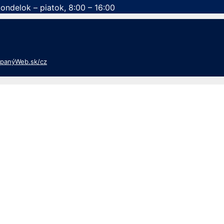
ondelok – piatok, 8:00 – 16:00
panýWeb.sk/cz