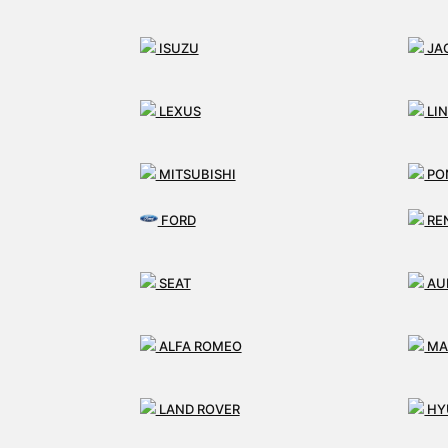
ISUZU
JA
LEXUS
LI
MITSUBISHI
PO
FORD
RE
SAAB
SM
SEAT
AU
TESLA
MA
ALFA ROMEO
MA
LAND ROVER
HY