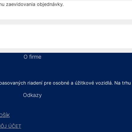
mu zaevidovania objednávky.
O firme
asovaných riadení pre osobné a úžitkové vozidlá. Na trhu
Odkazy
OŠÍK
ÔJ ÚČET