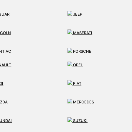
GUAR
JEEP
NCOLN
MASERATI
NTIAC
PORSCHE
NAULT
OPEL
ART
SSANGYONG
DI
FIAT
N
ZDA
MERCEDES
UNDAI
SUZUKI