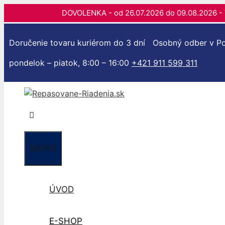
DOVOLENKA - od 26.07.2026 do 09.08.202
Preskočiť
na
Doručenie tovaru kuriérom do 3 dní
Osobný odber v Po
obsah
pondelok – piatok, 8:00 – 16:00
+421 911 599 311
MENU
ÚVOD
E-SHOP