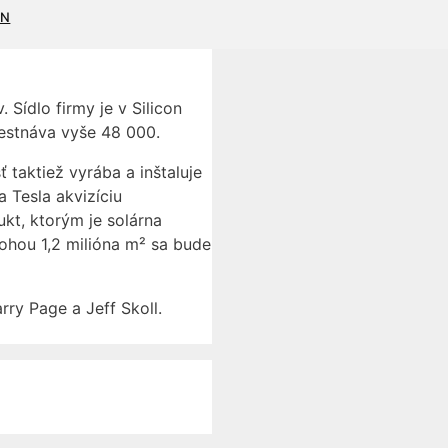
N
Sídlo firmy je v Silicon
estnáva vyše 48 000.
 taktiež vyrába a inštaluje
 Tesla akvizíciu
ukt, ktorým je solárna
lohou 1,2 milióna m² sa bude
rry Page a Jeff Skoll.