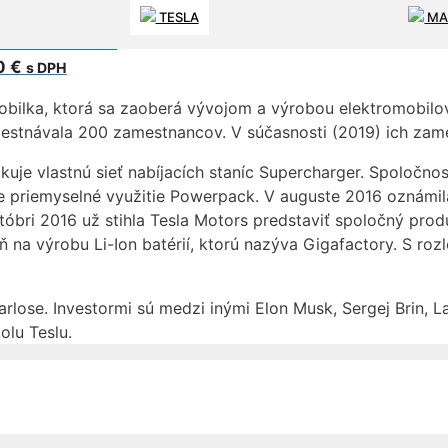
TESLA
MA
ENIE TESLA X
0
€
s DPH
mobilka, ktorá sa zaoberá vývojom a výrobou elektromobilov. 
mestnávala 200 zamestnancov. V súčasnosti (2019) ich zam
uje vlastnú sieť nabíjacích staníc Supercharger. Spoločnosť
 priemyselné využitie Powerpack. V auguste 2016 oznámila
tóbri 2016 už stihla Tesla Motors predstaviť spoločný prod
 na výrobu Li-Ion batérií, ktorú nazýva Gigafactory. S roz
rlose. Investormi sú medzi inými Elon Musk, Sergej Brin, La
lu Teslu.