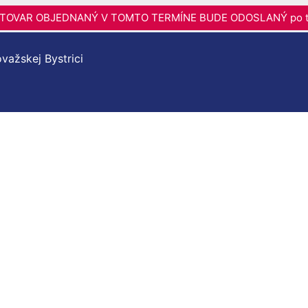
6 - TOVAR OBJEDNANÝ V TOMTO TERMÍNE BUDE ODOSLANÝ po t
važskej Bystrici