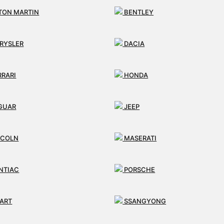
TON MARTIN
BENTLEY
dení
RYSLER
DACIA
RRARI
HONDA
GUAR
JEEP
NCOLN
MASERATI
NTIAC
PORSCHE
ART
SSANGYONG