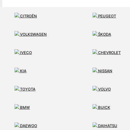
SLUŽBY
CITROËN
PEUGEOT
AKO PRACUJEME
VOLKSWAGEN
ŠKODA
MÔJ ÚČET
IVECO
CHEVROLET
KONTAKT
KIA
NISSAN
TOYOTA
VOLVO
BMW
BUICK
DAEWOO
DAIHATSU