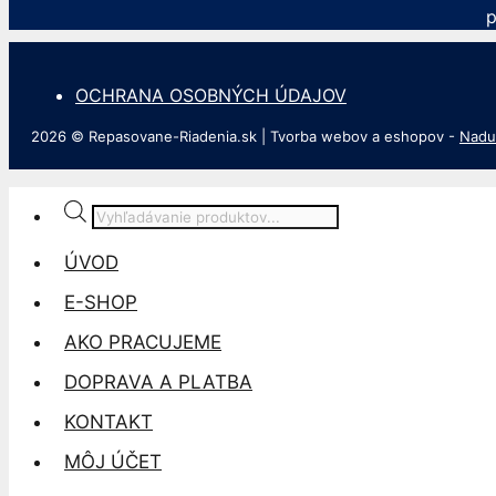
p
OCHRANA OSOBNÝCH ÚDAJOV
2026 © Repasovane-Riadenia.sk | Tvorba webov a eshopov -
Nadu
Products
search
ÚVOD
E-SHOP
AKO PRACUJEME
DOPRAVA A PLATBA
KONTAKT
MÔJ ÚČET