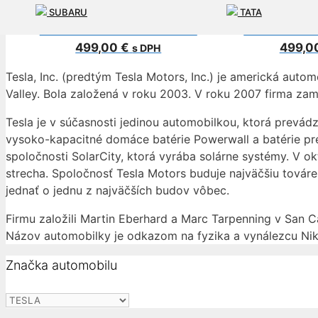
SUBARU
TATA
SERVORIADENIE TESLA S
SERVORIAD
499,00
€
499,0
s DPH
Tesla, Inc. (predtým Tesla Motors, Inc.) je americká auto
Valley. Bola založená v roku 2003. V roku 2007 firma za
Tesla je v súčasnosti jedinou automobilkou, ktorá prevádzk
vysoko-kapacitné domáce batérie Powerwall a batérie pre
spoločnosti SolarCity, ktorá vyrába solárne systémy. V ok
strecha. Spoločnosť Tesla Motors buduje najväčšiu továreň
jednať o jednu z najväčších budov vôbec.
Firmu založili Martin Eberhard a Marc Tarpenning v San Ca
Názov automobilky je odkazom na fyzika a vynálezcu Niko
Značka automobilu