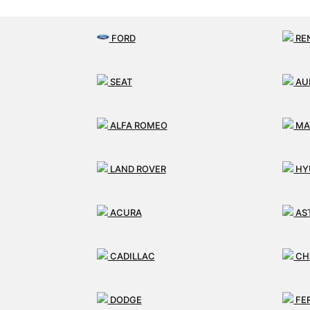
FORD
RE
SEAT
AU
ALFA ROMEO
MA
LAND ROVER
HY
ACURA
AS
CADILLAC
CH
DODGE
FE