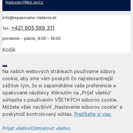
NadupanýWeb.sk/cz
info@repasovane-riadenia.sk
+421 905 599 311
Tel.:
pondelok – piatok, 8:00 – 16:00
Košík
Close
Na našich webových stránkach používame súbory
cookie, aby sme vám poskytli čo najrelevantnejší
zážitok tým, že si zapamätáme vaše preferencie a
opakované návštevy. Kliknutím na „Prijať všetko“
súhlasíte s používaním VŠETKÝCH súborov cookie.
Môžete však navštíviť „Nastavenie súborov cookie“ a
poskytnúť kontrolovaný súhlas.
Prečítajte si viac
Prijať všetko
Odmietnuť všetko