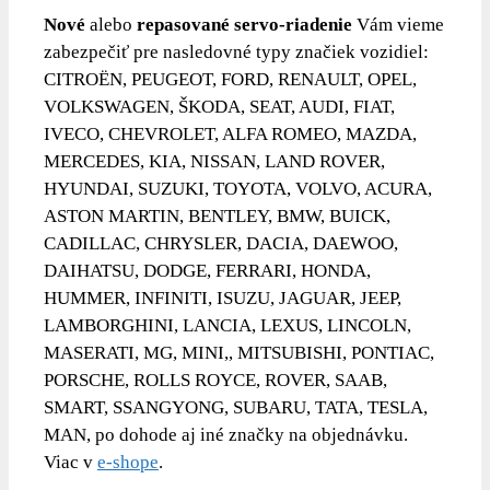
Nové
alebo
repasované servo-riadenie
Vám vieme
zabezpečiť pre nasledovné typy značiek vozidiel:
CITROËN, PEUGEOT, FORD, RENAULT, OPEL,
VOLKSWAGEN, ŠKODA, SEAT, AUDI, FIAT,
IVECO, CHEVROLET, ALFA ROMEO, MAZDA,
MERCEDES, KIA, NISSAN, LAND ROVER,
HYUNDAI, SUZUKI, TOYOTA, VOLVO, ACURA,
ASTON MARTIN, BENTLEY, BMW, BUICK,
CADILLAC, CHRYSLER, DACIA, DAEWOO,
DAIHATSU, DODGE, FERRARI, HONDA,
HUMMER, INFINITI, ISUZU, JAGUAR, JEEP,
LAMBORGHINI, LANCIA, LEXUS, LINCOLN,
MASERATI, MG, MINI,, MITSUBISHI, PONTIAC,
PORSCHE, ROLLS ROYCE, ROVER, SAAB,
SMART, SSANGYONG, SUBARU, TATA, TESLA,
MAN, po dohode aj iné značky na objednávku.
Viac v
e-shope
.