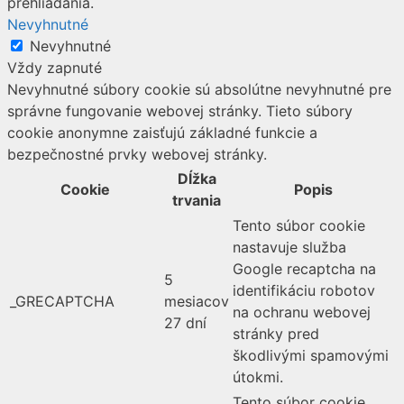
prehliadania.
Nevyhnutné
Nevyhnutné
Vždy zapnuté
Nevyhnutné súbory cookie sú absolútne nevyhnutné pre
správne fungovanie webovej stránky. Tieto súbory
cookie anonymne zaisťujú základné funkcie a
bezpečnostné prvky webovej stránky.
Dĺžka
Cookie
Popis
trvania
Tento súbor cookie
nastavuje služba
Google recaptcha na
5
identifikáciu robotov
_GRECAPTCHA
mesiacov
na ochranu webovej
27 dní
stránky pred
škodlivými spamovými
útokmi.
Tento súbor cookie