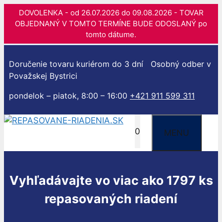
DOVOLENKA - od 26.07.2026 do 09.08.2026 - TOVAR
OBJEDNANÝ V TOMTO TERMÍNE BUDE ODOSLANÝ po
tomto dátume.
Preskočiť
na
Doručenie tovaru kuriérom do 3 dní
Osobný odber v
obsah
Považskej Bystrici
pondelok – piatok, 8:00 – 16:00
+421 911 599 311
0
MENU
Vyhľadávajte vo viac ako 1797 ks
repasovaných riadení