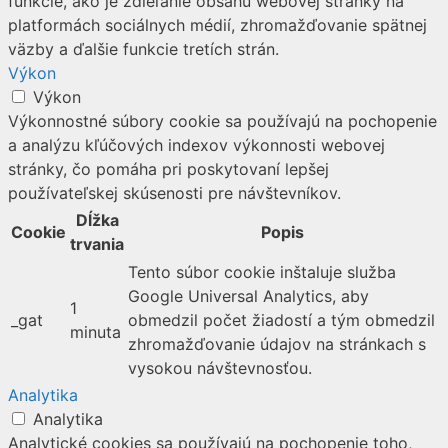
funkcie, ako je zdieľanie obsahu webovej stránky na
platformách sociálnych médií, zhromažďovanie spätnej
väzby a ďalšie funkcie tretích strán.
Výkon
Výkon
Výkonnostné súbory cookie sa používajú na pochopenie
a analýzu kľúčových indexov výkonnosti webovej
stránky, čo pomáha pri poskytovaní lepšej
používateľskej skúsenosti pre návštevníkov.
Dĺžka
Cookie
Popis
trvania
Tento súbor cookie inštaluje služba
Google Universal Analytics, aby
1
_gat
obmedzil počet žiadostí a tým obmedzil
minuta
zhromažďovanie údajov na stránkach s
vysokou návštevnosťou.
Analytika
Analytika
Analytické cookies sa používajú na pochopenie toho,