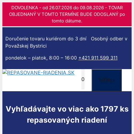
DOVOLENKA - od 26.07.2026 do 09.08.2026 - TOVAR
OBJEDNANÝ V TOMTO TERMÍNE BUDE ODOSLANÝ po
tomto dátume.
Preskočiť
na
Doručenie tovaru kuriérom do 3 dní
Osobný odber v
obsah
Považskej Bystrici
pondelok – piatok, 8:00 – 16:00
+421 911 599 311
0
MENU
Vyhľadávajte vo viac ako 1797 ks
repasovaných riadení