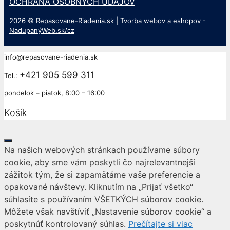
OCHRANA OSOBNÝCH ÚDAJOV
2026 © Repasovane-Riadenia.sk | Tvorba webov a eshopov -
NadupanýWeb.sk/cz
info@repasovane-riadenia.sk
+421 905 599 311
Tel.:
pondelok – piatok, 8:00 – 16:00
Košík
Close
Na našich webových stránkach používame súbory
cookie, aby sme vám poskytli čo najrelevantnejší
zážitok tým, že si zapamätáme vaše preferencie a
opakované návštevy. Kliknutím na „Prijať všetko“
súhlasíte s používaním VŠETKÝCH súborov cookie.
Môžete však navštíviť „Nastavenie súborov cookie“ a
poskytnúť kontrolovaný súhlas.
Prečítajte si viac