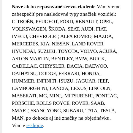
Nové
alebo
repasované servo-riadenie
Vám vieme
zabezpečiť pre nasledovné typy značiek vozidiel:
CITROËN, PEUGEOT, FORD, RENAULT, OPEL,
VOLKSWAGEN, ŠKODA, SEAT, AUDI, FIAT,
IVECO, CHEVROLET, ALFA ROMEO, MAZDA,
MERCEDES, KIA, NISSAN, LAND ROVER,
HYUNDAI, SUZUKI, TOYOTA, VOLVO, ACURA,
ASTON MARTIN, BENTLEY, BMW, BUICK,
CADILLAC, CHRYSLER, DACIA, DAEWOO,
DAIHATSU, DODGE, FERRARI, HONDA,
HUMMER, INFINITI, ISUZU, JAGUAR, JEEP,
LAMBORGHINI, LANCIA, LEXUS, LINCOLN,
MASERATI, MG, MINI,, MITSUBISHI, PONTIAC,
PORSCHE, ROLLS ROYCE, ROVER, SAAB,
SMART, SSANGYONG, SUBARU, TATA, TESLA,
MAN, po dohode aj iné značky na objednávku.
Viac v
e-shope
.