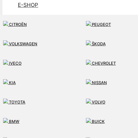
E-SHOP
SLUŽBY
CITROËN
PEUGEOT
AKO PRACUJEME
VOLKSWAGEN
ŠKODA
MÔJ ÚČET
IVECO
CHEVROLET
KONTAKT
KIA
NISSAN
0
TOYOTA
VOLVO
BMW
BUICK