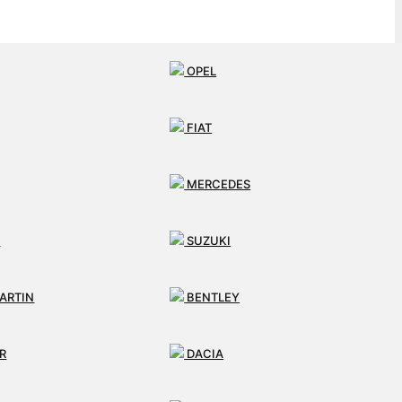
OPEL
FIAT
MERCEDES
I
SUZUKI
ARTIN
BENTLEY
R
DACIA