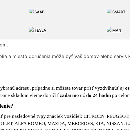
SAAB
SMART
ákazníkov.
TESLA
MAN
odín
od objednania s cenou doručenia
10 €
po celom Slov
zom.
lia a miesto doručenia môže byť Váš domov alebo servis 
branú adresu, prípadne si môžete tovar prísť vyzdvihnúť aj
os
o máme skladom vieme doručiť
zadarmo
už
do 24 hodín
po celom
denie?
ť pre nasledovné typy značiek vozidiel: CITROËN, PEUGEO
VROLET, ALFA ROMEO, MAZDA, MERCEDES, KIA, NISSAN, 