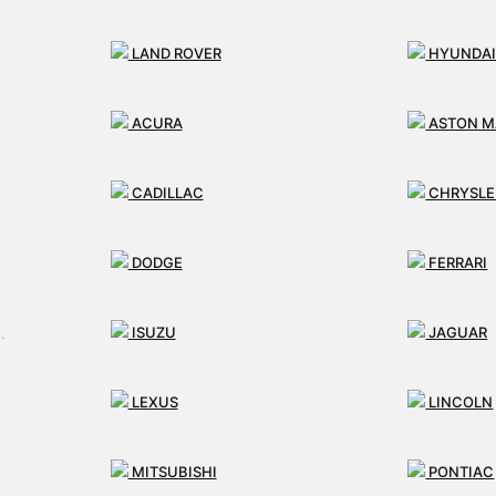
LAND ROVER
HYUNDA
ACURA
ASTON M
CADILLAC
CHRYSLE
e vo viac ako 1797 ks repasova
DODGE
FERRARI
ISUZU
JAGUAR
LEXUS
LINCOLN
vaných servo-riadení K
MITSUBISHI
PONTIAC