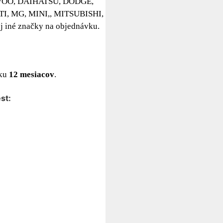
WOO, DAIHATSU, DODGE,
, MG, MINI,, MITSUBISHI,
né značky na objednávku.
uku
12 mesiacov
.
st: