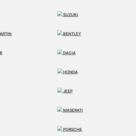
I
SUZUKI
ARTIN
BENTLEY
R
DACIA
ných riadení
HONDA
JEEP
MASERATI
omárno
PORSCHE