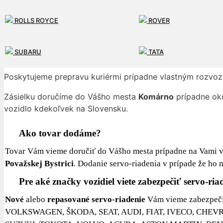
ROLLS ROYCE
ROVER
Naša spoločnosť ponúka širokú škálu služieb pre našich z
SUBARU
TATA
Rýchlosť dodania repasovaného servo-riadenia
už do 24h
Poskytujeme prepravu kuriérmi prípadne vlastným rozvo
Zásielku doručíme do Vášho mesta
Komárno
prípadne oko
vozidlo kdekoľvek na Slovensku.
Ako tovar dodáme?
Tovar Vám vieme doručiť do Vášho mesta prípadne na Vami vy
Považskej Bystrici
. Dodanie servo-riadenia v prípade že h
Pre aké značky vozidiel viete zabezpečiť servo-ria
Nové
alebo
repasované servo-riadenie
Vám vieme zabezpeči
VOLKSWAGEN, ŠKODA, SEAT, AUDI, FIAT, IVECO, CHE