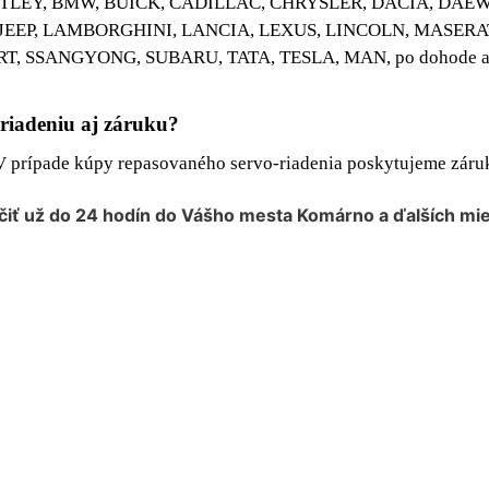
TLEY, BMW, BUICK, CADILLAC, CHRYSLER, DACIA, DAE
JEEP, LAMBORGHINI, LANCIA, LEXUS, LINCOLN, MASERATI
 SSANGYONG, SUBARU, TATA, TESLA, MAN, po dohode aj i
riadeniu aj záruku?
 V prípade kúpy repasovaného servo-riadenia poskytujeme zár
čiť už do 24 hodín do Vášho mesta
Komárno
a ďalších mie