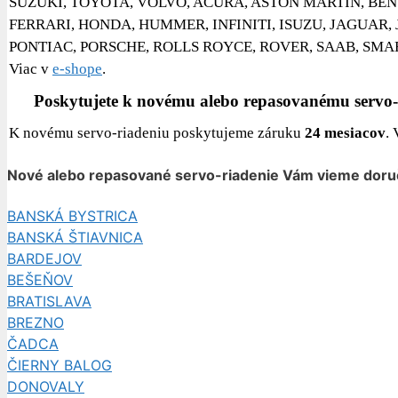
SUZUKI, TOYOTA, VOLVO, ACURA, ASTON MARTIN, BEN
FERRARI, HONDA, HUMMER, INFINITI, ISUZU, JAGUAR, 
PONTIAC, PORSCHE, ROLLS ROYCE, ROVER, SAAB, SMART,
Viac v
e-shope
.
Poskytujete k novému alebo repasovanému servo-
K novému servo-riadeniu poskytujeme záruku
24 mesiacov
.
Nové alebo repasované servo-riadenie Vám vieme doru
BANSKÁ BYSTRICA
BANSKÁ ŠTIAVNICA
BARDEJOV
BEŠEŇOV
BRATISLAVA
BREZNO
ČADCA
ČIERNY BALOG
DONOVALY