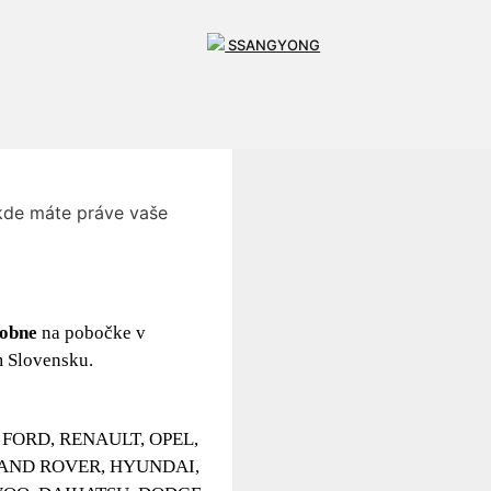
SSANGYONG
ensku.
kde máte práve vaše
obne
na pobočke v
 Slovensku.
T, FORD, RENAULT, OPEL,
LAND ROVER, HYUNDAI,