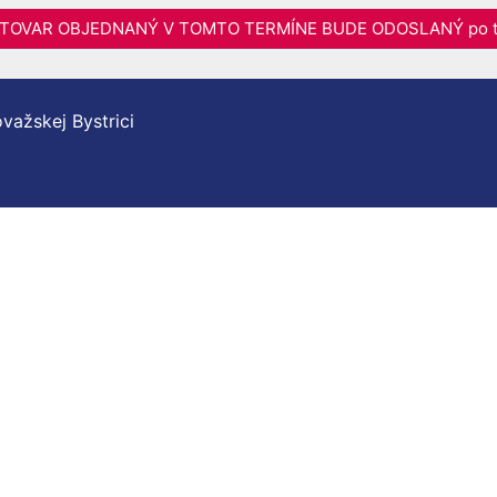
6 - TOVAR OBJEDNANÝ V TOMTO TERMÍNE BUDE ODOSLANÝ po t
važskej Bystrici