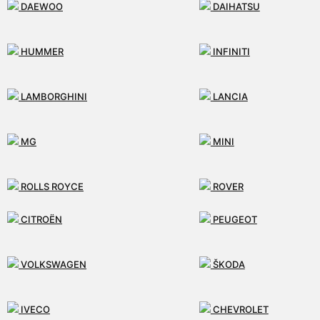
DAEWOO
DAIHATSU
0
HUMMER
INFINITI
MENU
LAMBORGHINI
LANCIA
ÚVOD
MG
MINI
E-SHOP
ROLLS ROYCE
ROVER
SLUŽBY
CITROËN
PEUGEOT
SUBARU
TATA
AKO PRACUJEME
VOLKSWAGEN
ŠKODA
MÔJ ÚČET
IVECO
CHEVROLET