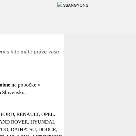
SSANGYONG
ensku.
rvis kde máte práve vaše
obne
na pobočke v
 Slovensku.
T, FORD, RENAULT, OPEL,
LAND ROVER, HYUNDAI,
WOO, DAIHATSU, DODGE,