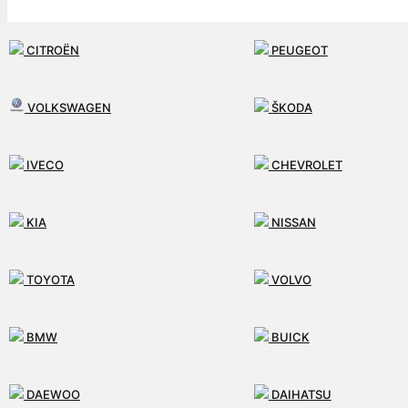
SLUŽBY
CITROËN
PEUGEOT
AKO PRACUJEME
VOLKSWAGEN
ŠKODA
MÔJ ÚČET
IVECO
CHEVROLET
KONTAKT
KIA
NISSAN
0
TOYOTA
VOLVO
BMW
BUICK
DAEWOO
DAIHATSU