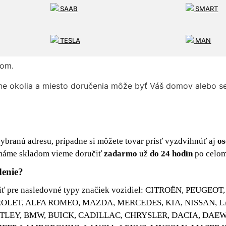
SAAB
SMART
ákazníkov.
TESLA
MAN
odín
od objednania s cenou doručenia
10 €
po celom Slov
zom.
e okolia a miesto doručenia môže byť Váš domov alebo se
branú adresu, prípadne si môžete tovar prísť vyzdvihnúť aj
os
o máme skladom vieme doručiť
zadarmo
už
do 24 hodín
po celom
denie?
ť pre nasledovné typy značiek vozidiel: CITROËN, PEUGEO
VROLET, ALFA ROMEO, MAZDA, MERCEDES, KIA, NISSAN, 
TLEY, BMW, BUICK, CADILLAC, CHRYSLER, DACIA, DAE