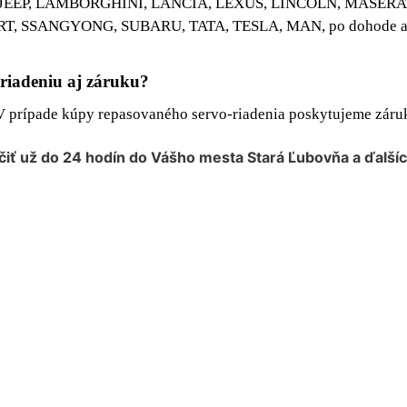
JEEP, LAMBORGHINI, LANCIA, LEXUS, LINCOLN, MASERATI
 SSANGYONG, SUBARU, TATA, TESLA, MAN, po dohode aj i
riadeniu aj záruku?
 V prípade kúpy repasovaného servo-riadenia poskytujeme zár
čiť už do 24 hodín do Vášho mesta
Stará Ľubovňa
a ďalšíc