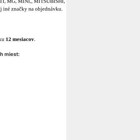
, MG, MINI,, MITSUBISHI,
né značky na objednávku.
uku
12 mesiacov
.
h miest: