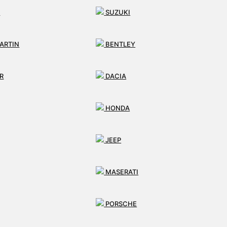
I
SUZUKI
ARTIN
BENTLEY
R
DACIA
ných riadení
HONDA
JEEP
MASERATI
ará Ľubovňa
PORSCHE