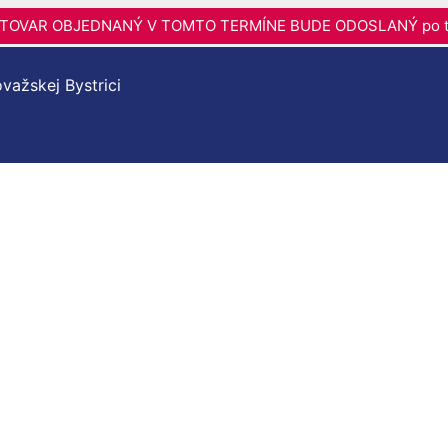
6 - TOVAR OBJEDNANÝ V TOMTO TERMÍNE BUDE ODOSLANÝ po t
važskej Bystrici