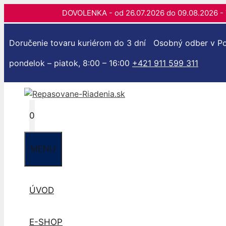
DOVOLENKA - od 26.07.2026 do 09.08.202
Preskočiť
na
Doručenie tovaru kuriérom do 3 dní
Osobný odber v Po
obsah
pondelok – piatok, 8:00 – 16:00
+421 911 599 311
0
MENU
ÚVOD
E-SHOP