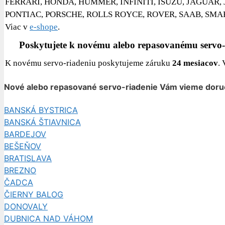
FERRARI, HONDA, HUMMER, INFINITI, ISUZU, JAGUAR, 
PONTIAC, PORSCHE, ROLLS ROYCE, ROVER, SAAB, SMART,
Viac v
e-shope
.
Poskytujete k novému alebo repasovanému servo-
K novému servo-riadeniu poskytujeme záruku
24 mesiacov
.
Nové alebo repasované servo-riadenie Vám vieme doru
BANSKÁ BYSTRICA
BANSKÁ ŠTIAVNICA
BARDEJOV
BEŠEŇOV
BRATISLAVA
BREZNO
ČADCA
ČIERNY BALOG
DONOVALY
DUBNICA NAD VÁHOM