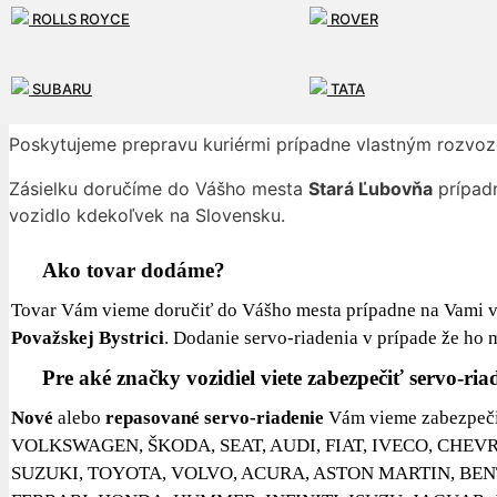
ROLLS ROYCE
ROVER
Naša spoločnosť ponúka širokú škálu služieb pre našich z
SUBARU
TATA
Rýchlosť dodania repasovaného servo-riadenia
už do 24h
Poskytujeme prepravu kuriérmi prípadne vlastným rozvo
Zásielku doručíme do Vášho mesta
Stará Ľubovňa
prípadn
vozidlo kdekoľvek na Slovensku.
Ako tovar dodáme?
Tovar Vám vieme doručiť do Vášho mesta prípadne na Vami vy
Považskej Bystrici
. Dodanie servo-riadenia v prípade že h
Pre aké značky vozidiel viete zabezpečiť servo-ria
Nové
alebo
repasované servo-riadenie
Vám vieme zabezpeči
VOLKSWAGEN, ŠKODA, SEAT, AUDI, FIAT, IVECO, CHE
SUZUKI, TOYOTA, VOLVO, ACURA, ASTON MARTIN, BEN