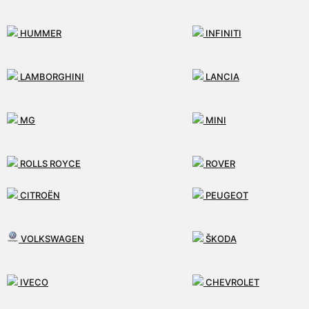
0
HUMMER
INFINITI
MENU
LAMBORGHINI
LANCIA
ÚVOD
MG
MINI
E-SHOP
ROLLS ROYCE
ROVER
SLUŽBY
CITROËN
PEUGEOT
SUBARU
TATA
AKO PRACUJEME
VOLKSWAGEN
ŠKODA
MÔJ ÚČET
IVECO
CHEVROLET