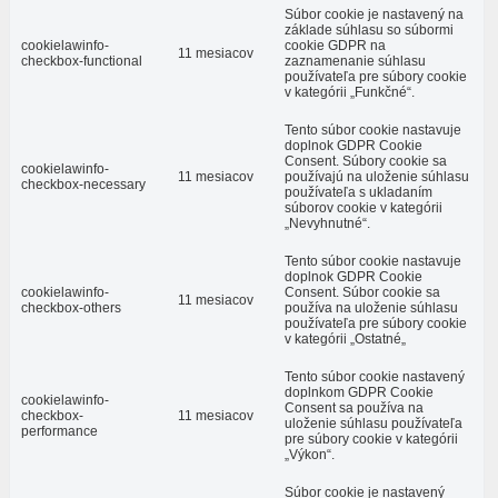
Súbor cookie je nastavený na
základe súhlasu so súbormi
cookielawinfo-
cookie GDPR na
11 mesiacov
checkbox-functional
zaznamenanie súhlasu
používateľa pre súbory cookie
v kategórii „Funkčné“.
Tento súbor cookie nastavuje
doplnok GDPR Cookie
Consent. Súbory cookie sa
cookielawinfo-
11 mesiacov
používajú na uloženie súhlasu
checkbox-necessary
používateľa s ukladaním
súborov cookie v kategórii
„Nevyhnutné“.
Tento súbor cookie nastavuje
doplnok GDPR Cookie
cookielawinfo-
Consent. Súbor cookie sa
11 mesiacov
checkbox-others
používa na uloženie súhlasu
používateľa pre súbory cookie
v kategórii „Ostatné„
Tento súbor cookie nastavený
doplnkom GDPR Cookie
cookielawinfo-
Consent sa používa na
checkbox-
11 mesiacov
uloženie súhlasu používateľa
performance
pre súbory cookie v kategórii
„Výkon“.
Súbor cookie je nastavený