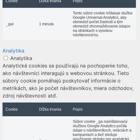
Cookie
Dĺžka trvania
Popis
Tento súbor cookie inštaluje služba
Google Universal Analytics, aby
obmedzil počet žiadostí a tým
_gat
1 minuta
obmedzil zhromažďovanie údajov
na stránkach s vysokou
návštevnosťou.
Analytika
Analytika
Analytické cookies sa používajú na pochopenie toho,
ako návštevníci interagujú s webovou stránkou. Tieto
súbory cookie pomáhajú poskytovať informácie o
metrikách, ako je počet návštevníkov, miera odchodov,
zdroj návštevnosti atď.
Cookie
Dĺžka trvania
Popis
Súbor cookie _ga nainštalovaný
službou Google Analytics počíta
údaje o návštevníkoch, reláciách a
kampaniach a tiež sleduje
používanie stránky pre analytický