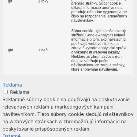
_ga
2 roky
prehľad stránky. Súbor cookie
ukladá informácie anonymne a
priraďuje náhodne vygenerované
číslo na rozpoznanie jedinečných
návštevníkov.
Súbor cookie _gid nainštalovaný
službou Google Analytics ukladá
informácie o tom, ako návštevníci
používajú webovú stránku, a
zároveň vytvára analytickú správu
_gid
1 deň
o výkonnosti webovej lokality.
Niektoré zo zhromažďovaných
údajov zahŕňajú počet
návštevníkov, ich zdroj a stránky,
ktoré anonymne navštevujú.
Reklama
Reklama
Reklamné súbory cookie sa používajú na poskytovanie
relevantných reklám a marketingových kampaní
návštevníkom. Tieto súbory cookie sledujú návštevníkov
na webových stránkach a zhromažďujú informácie na
poskytovanie prispôsobených reklám.
Ostatné