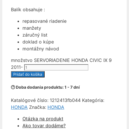
Balík obsahuje :
repasované riadenie
manžety
záručný list
doklad o kúpe
montážny návod
množstvo SERVORIADENIE HONDA CIVIC IX 9
2011-
Pridať do košíka
🕐 Doba dodania produktu: 1 - 7 dní
Katalógové číslo:
1212413fb044
Kategória:
HONDA
Značka:
HONDA
Otázka na produkt
Ako tovar dodáme?