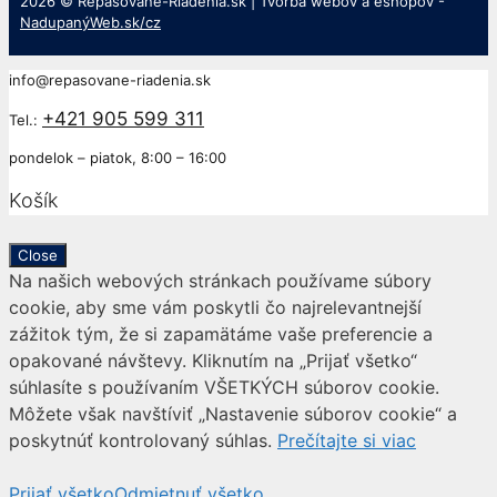
2026 © Repasovane-Riadenia.sk | Tvorba webov a eshopov -
NadupanýWeb.sk/cz
info@repasovane-riadenia.sk
+421 905 599 311
Tel.:
pondelok – piatok, 8:00 – 16:00
Košík
Close
Na našich webových stránkach používame súbory
cookie, aby sme vám poskytli čo najrelevantnejší
zážitok tým, že si zapamätáme vaše preferencie a
opakované návštevy. Kliknutím na „Prijať všetko“
súhlasíte s používaním VŠETKÝCH súborov cookie.
Môžete však navštíviť „Nastavenie súborov cookie“ a
poskytnúť kontrolovaný súhlas.
Prečítajte si viac
Prijať všetko
Odmietnuť všetko