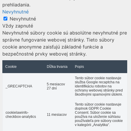
prehliadania.
Nevyhnutné
Nevyhnutné
Vždy zapnuté
Nevyhnutné súbory cookie sú absolútne nevyhnutné pre
správne fungovanie webovej stránky. Tieto súbory
cookie anonymne zaisťujú základné funkcie a
bezpečnostné prvky webovej stránky.
Cookie
Dĺžka trvania
Popis
Tento súbor cookie nastavuje
služba Google recaptcha na
5 mesiacov
_GRECAPTCHA
identifikáciu robotov na
27 dní
ochranu webovej stránky pred
škodlivými spamovými útokmi.
Tento súbor cookie nastavuje
doplnok GDPR Cookie
cookielawinfo-
Consent. Súbor cookie sa
11 mesiacov
checkbox-analytics
používa na uloženie súhlasu
používateľa pre súbory cookie
v kategórii „Analytika“.