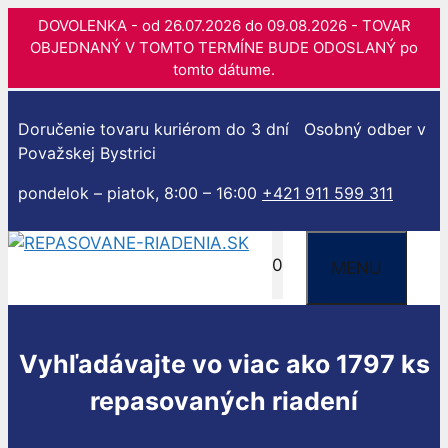
DOVOLENKA - od 26.07.2026 do 09.08.2026 - TOVAR
OBJEDNANÝ V TOMTO TERMÍNE BUDE ODOSLANÝ po
tomto dátume.
Preskočiť
na
Doručenie tovaru kuriérom do 3 dní
Osobný odber v
obsah
Považskej Bystrici
pondelok – piatok, 8:00 – 16:00
+421 911 599 311
0
MENU
Vyhľadávajte vo viac ako 1797 ks
repasovaných riadení