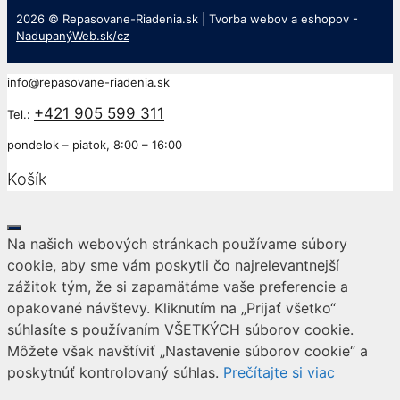
2026 © Repasovane-Riadenia.sk | Tvorba webov a eshopov -
NadupanýWeb.sk/cz
info@repasovane-riadenia.sk
+421 905 599 311
Tel.:
pondelok – piatok, 8:00 – 16:00
Košík
Close
Na našich webových stránkach používame súbory
cookie, aby sme vám poskytli čo najrelevantnejší
zážitok tým, že si zapamätáme vaše preferencie a
opakované návštevy. Kliknutím na „Prijať všetko“
súhlasíte s používaním VŠETKÝCH súborov cookie.
Môžete však navštíviť „Nastavenie súborov cookie“ a
poskytnúť kontrolovaný súhlas.
Prečítajte si viac