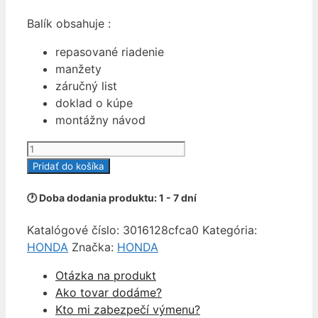
Balík obsahuje :
repasované riadenie
manžety
záručný list
doklad o kúpe
montážny návod
množstvo
SERVORIADENIE
Pridať do košíka
HONDA
HRV
🕐 Doba dodania produktu: 1 - 7 dní
HR-
Katalógové číslo:
3016128cfca0
Kategória:
V
HONDA
Značka:
HONDA
I
MK1
Otázka na produkt
1999-
Ako tovar dodáme?
Kto mi zabezpečí výmenu?