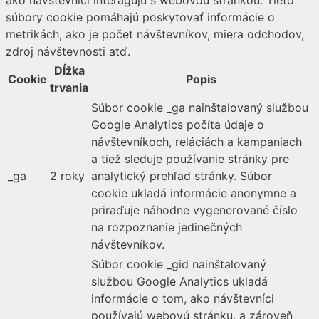
ako návštevníci interagujú s webovou stránkou. Tieto
súbory cookie pomáhajú poskytovať informácie o
metrikách, ako je počet návštevníkov, miera odchodov,
zdroj návštevnosti atď.
Dĺžka
Cookie
Popis
trvania
Súbor cookie _ga nainštalovaný službou
Google Analytics počíta údaje o
návštevníkoch, reláciách a kampaniach
a tiež sleduje používanie stránky pre
_ga
2 roky
analytický prehľad stránky. Súbor
cookie ukladá informácie anonymne a
priraďuje náhodne vygenerované číslo
na rozpoznanie jedinečných
návštevníkov.
Súbor cookie _gid nainštalovaný
službou Google Analytics ukladá
informácie o tom, ako návštevníci
používajú webovú stránku, a zároveň