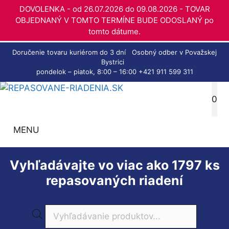
DOVOLENKA - od 26.07.2026 do 09.08.2026 - TOVAR
OBJEDNANÝ V TOMTO TERMÍNE BUDE ODOSLANÝ po
tomto dátume.
Preskočiť
Doručenie tovaru kuriérom do 3 dní
Osobný odber v Považskej
na
Bystrici
pondelok – piatok, 8:00 – 16:00
+421 911 599 311
obsah
0
MENU
Vyhľadávajte vo viac ako 1797 ks
repasovaných riadení
Products
search