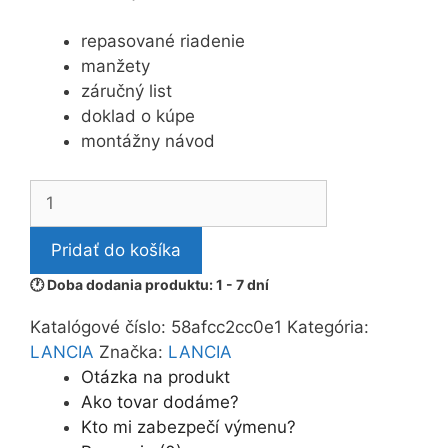
repasované riadenie
manžety
záručný list
doklad o kúpe
montážny návod
množstvo
SERVORIADENIE
LANCIA
Pridať do košíka
THESIS
🕐 Doba dodania produktu: 1 - 7 dní
SERVOTRONIC
Katalógové číslo:
58afcc2cc0e1
Kategória:
LANCIA
Značka:
LANCIA
Otázka na produkt
Ako tovar dodáme?
Kto mi zabezpečí výmenu?