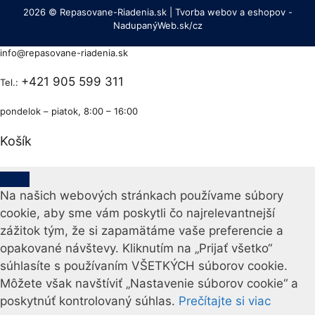
2026 © Repasovane-Riadenia.sk | Tvorba webov a eshopov -
NadupanýWeb.sk/cz
info@repasovane-riadenia.sk
+421 905 599 311
Tel.:
pondelok – piatok, 8:00 – 16:00
Košík
Close
Na našich webových stránkach používame súbory
cookie, aby sme vám poskytli čo najrelevantnejší
zážitok tým, že si zapamätáme vaše preferencie a
opakované návštevy. Kliknutím na „Prijať všetko“
súhlasíte s používaním VŠETKÝCH súborov cookie.
Môžete však navštíviť „Nastavenie súborov cookie“ a
poskytnúť kontrolovaný súhlas.
Prečítajte si viac