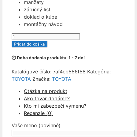
manžety
záručný list
doklad o kúpe
montážny návod
množstvo
SERVORIADENIE
Pridať do košíka
TOYOTA
COROLLA
🕐 Doba dodania produktu: 1 - 7 dní
VIII
Katalógové číslo:
7af4eb556f58
Kategória:
8
TOYOTA
Značka:
TOYOTA
E110
Otázka na produkt
Ako tovar dodáme?
Kto mi zabezpečí výmenu?
Recenzie (0)
Vaše meno (povinné)