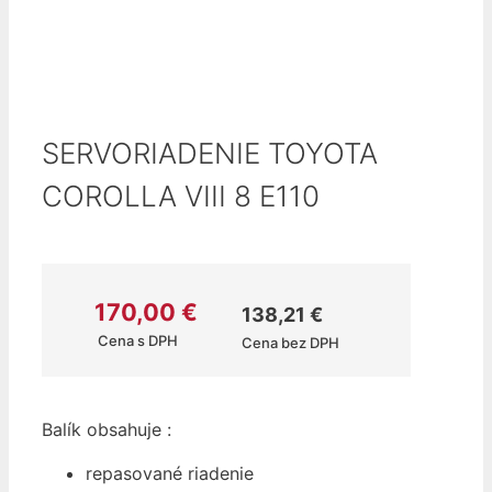
SERVORIADENIE TOYOTA
COROLLA VIII 8 E110
170,00
€
138,21
€
Cena s DPH
Cena bez DPH
Balík obsahuje :
repasované riadenie