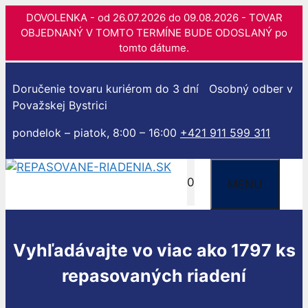
DOVOLENKA - od 26.07.2026 do 09.08.2026 - TOVAR
OBJEDNANÝ V TOMTO TERMÍNE BUDE ODOSLANÝ po
tomto dátume.
Preskočiť
na
Doručenie tovaru kuriérom do 3 dní
Osobný odber v
obsah
Považskej Bystrici
pondelok – piatok, 8:00 – 16:00
+421 911 599 311
0
MENU
Vyhľadávajte vo viac ako 1797 ks
repasovaných riadení