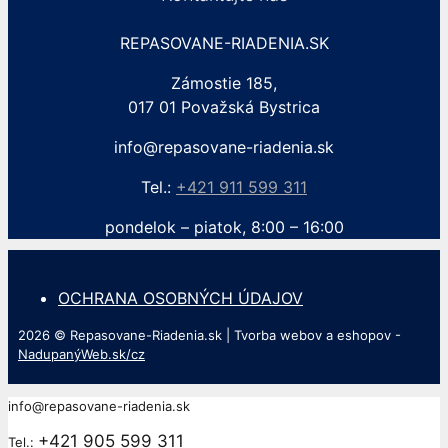
REPASOVANE-RIADENIA.SK
Zámostie 185,
017 01 Považská Bystrica
info@repasovane-riadenia.sk
Tel.:
+421 911 599 311
pondelok – piatok, 8:00 – 16:00
OCHRANA OSOBNÝCH ÚDAJOV
2026 © Repasovane-Riadenia.sk | Tvorba webov a eshopov -
NadupanýWeb.sk/cz
info@repasovane-riadenia.sk
+421 905 599 311
Tel.: