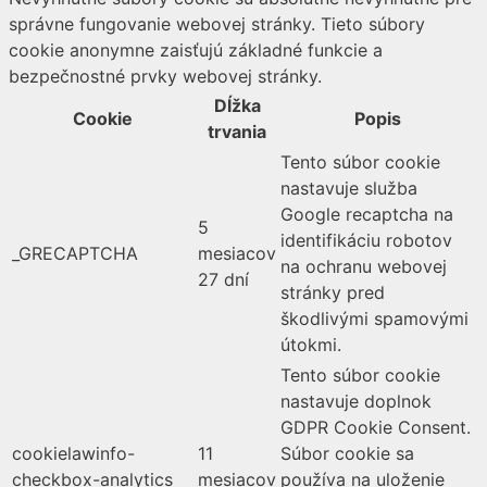
správne fungovanie webovej stránky. Tieto súbory
cookie anonymne zaisťujú základné funkcie a
bezpečnostné prvky webovej stránky.
Dĺžka
Cookie
Popis
trvania
Tento súbor cookie
nastavuje služba
Google recaptcha na
5
identifikáciu robotov
_GRECAPTCHA
mesiacov
na ochranu webovej
27 dní
stránky pred
škodlivými spamovými
útokmi.
Tento súbor cookie
nastavuje doplnok
GDPR Cookie Consent.
cookielawinfo-
11
Súbor cookie sa
checkbox-analytics
mesiacov
používa na uloženie