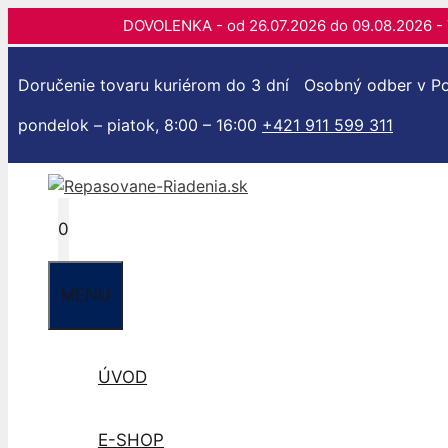
DOVOLENKA - od 26.07.2026 do 09.08.202
Preskočiť
na
Doručenie tovaru kuriérom do 3 dní
Osobný odber v Po
obsah
pondelok – piatok, 8:00 – 16:00
+421 911 599 311
0
MENU
ÚVOD
E-SHOP