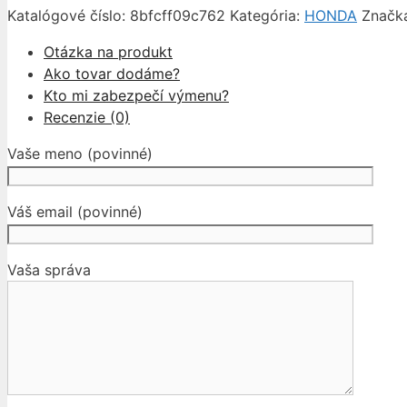
Katalógové číslo:
8bfcff09c762
Kategória:
HONDA
Značk
V
I
Otázka na produkt
1
Ako tovar dodáme?
1995-
Kto mi zabezpečí výmenu?
2001
Recenzie (0)
Vaše meno (povinné)
Váš email (povinné)
Vaša správa