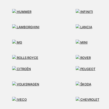
0
HUMMER
INFINITI
MENU
LAMBORGHINI
LANCIA
ÚVOD
MG
MINI
E-SHOP
ROLLS ROYCE
ROVER
SLUŽBY
CITROËN
PEUGEOT
SUBARU
TATA
AKO PRACUJEME
VOLKSWAGEN
ŠKODA
MÔJ ÚČET
IVECO
CHEVROLET