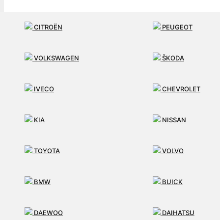
SLUŽBY
CITROËN
PEUGEOT
AKO PRACUJEME
VOLKSWAGEN
ŠKODA
MÔJ ÚČET
IVECO
CHEVROLET
KONTAKT
KIA
NISSAN
0
TOYOTA
VOLVO
BMW
BUICK
DAEWOO
DAIHATSU