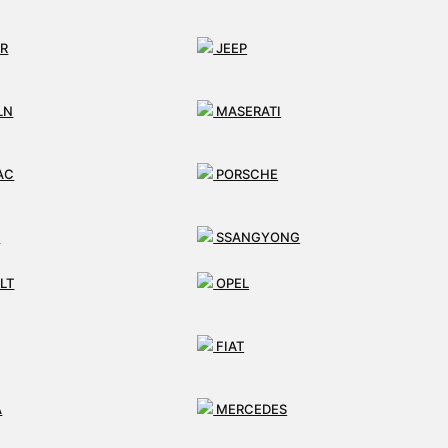
R
JEEP
LN
MASERATI
AC
PORSCHE
T
SSANGYONG
LT
OPEL
FIAT
A
MERCEDES