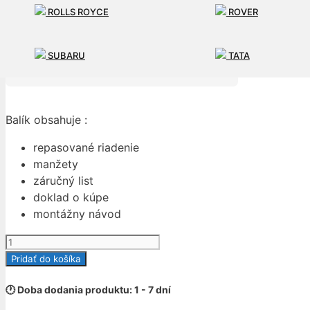
ROLLS ROYCE
ROVER
225,00
€
182,93
€
SUBARU
TATA
Cena s DPH
Cena bez DPH
Balík obsahuje :
repasované riadenie
manžety
záručný list
doklad o kúpe
montážny návod
množstvo
SERVORIADENIE
Pridať do košíka
HONDA
CRV
🕐 Doba dodania produktu: 1 - 7 dní
CR-