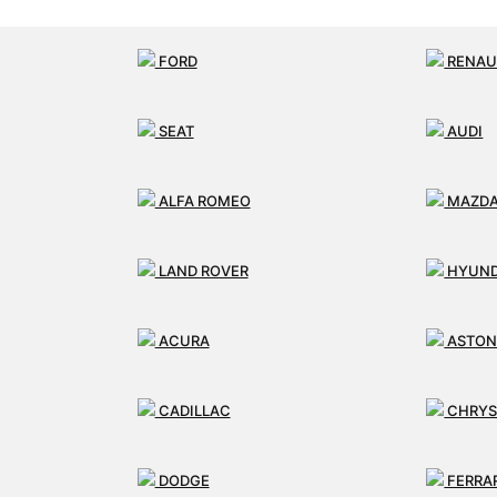
FORD
RENAU
SEAT
AUDI
ALFA ROMEO
MAZD
LAND ROVER
HYUND
ACURA
ASTON
CADILLAC
CHRYS
DODGE
FERRA