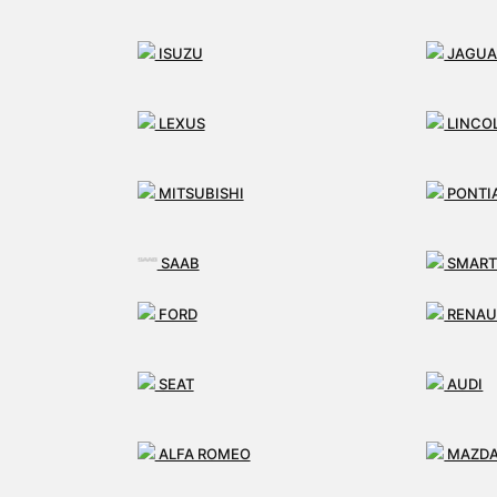
ISUZU
JAGUA
LEXUS
LINCO
MITSUBISHI
PONTI
SAAB
SMAR
FORD
RENAU
TESLA
MAN
SEAT
AUDI
ALFA ROMEO
MAZD