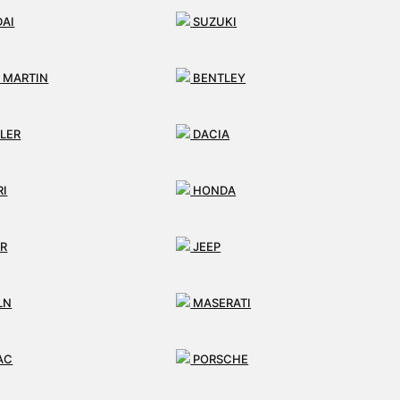
AI
SUZUKI
 MARTIN
BENTLEY
LER
DACIA
ných riadení
RI
HONDA
R
JEEP
LN
MASERATI
AC
PORSCHE