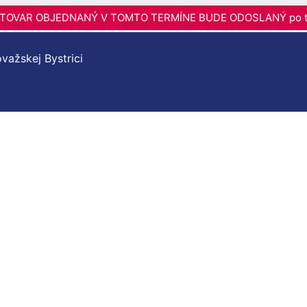
6 - TOVAR OBJEDNANÝ V TOMTO TERMÍNE BUDE ODOSLANÝ po t
važskej Bystrici