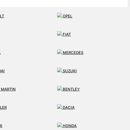
LT
OPEL
FIAT
A
MERCEDES
AI
SUZUKI
 MARTIN
BENTLEY
LER
DACIA
RI
HONDA